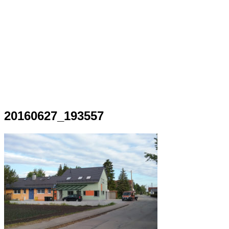
20160627_193557
Ark
/
20160627_193557
20160627_193557